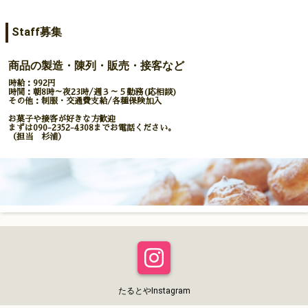
Staff募集
商品の製造・陳列・販売・接客など
時給：992円
時間：朝8時～夜23時/週３～５勤務(応相談)
その他：制服・交通費支給/各種保険加入
お菓子や接客が好きな方歓迎
まずは090-2352-4308までお電話ください。
（担当 杉浦）
たるとやInstagram